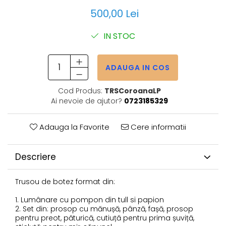
500,00 Lei
IN STOC
ADAUGA IN COS
Cod Produs:
TRSCoroanaLP
Ai nevoie de ajutor?
0723185329
Adauga la Favorite
Cere informatii
Descriere
Trusou de botez format din:
1. Lumânare cu pompon din tull si papion
2. Set din: prosop cu mănușă, pânză, fașă, prosop
pentru preot, păturică, cutiuță pentru prima șuviță,