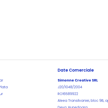
Date Comerciale
ar
Simonne Creative SRL
Plata
J20/1048/2004
ur
RO16589922
Aleea Transilvaniei, bloc 9B, a
Deva, Hunedoara