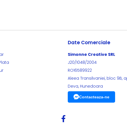
Date Comerciale
ar
Simonne Creative SRL
Plata
J20/1048/2004
ur
RO16589922
Aleea Transilvaniei, bloc 9B, a
Deva, Hunedoara
Contacteaza-ne