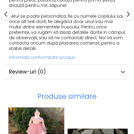
pentru preot, păturică, cutiuță pentru prima șuviță,
sticluță pentru mir, săpunel
Setul se poate personaliza, fie cu numele copilului sau
orice alt text dorit, fie alegând doar unul sau mai
multe dintre elementele trusoului. Pentru orice
preferințe, va rugăm să lăsați detaliile dorite in câmpul
de observații, sau să ne contactați direct. Noi vă vom
contacta oricum după plasarea comenzii, pentru a
stabili detalii.
Informatii conformitate produs
Review-uri
(0)
Produse similare