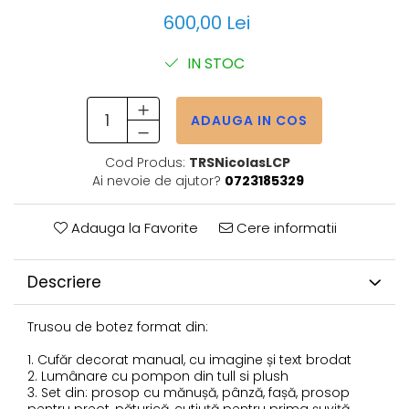
600,00 Lei
IN STOC
ADAUGA IN COS
Cod Produs:
TRSNicolasLCP
Ai nevoie de ajutor?
0723185329
Adauga la Favorite
Cere informatii
Descriere
Trusou de botez format din:
1. Cufăr decorat manual, cu imagine și text brodat
2. Lumânare cu pompon din tull si plush
3. Set din: prosop cu mănușă, pânză, fașă, prosop