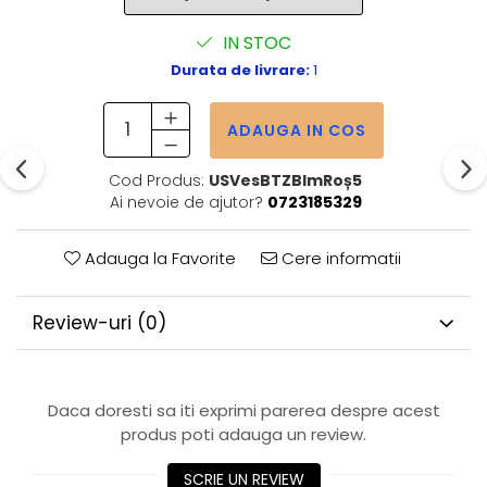
IN STOC
Durata de livrare:
1
ADAUGA IN COS
Cod Produs:
USVesBTZBlmRoș5
Ai nevoie de ajutor?
0723185329
Adauga la Favorite
Cere informatii
Review-uri
(0)
Daca doresti sa iti exprimi parerea despre acest
produs poti adauga un review.
SCRIE UN REVIEW