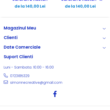
bleumarin cu roșu
de la 140,00 Lei
de la 140,00 Lei
Magazinul Meu
Clienti
Date Comerciale
Suport Clienti
Luni - Sambata: 10:00 - 16:00
0723185329
simonnecreative@gmail.com