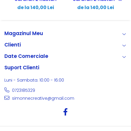
bleumarin cu roșu
de la 140,00 Lei
de la 140,00 Lei
Magazinul Meu
Clienti
Date Comerciale
Suport Clienti
Luni - Sambata: 10:00 - 16:00
0723185329
simonnecreative@gmail.com