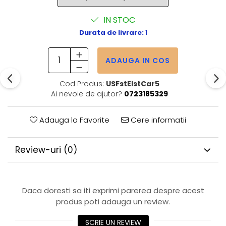
IN STOC
Durata de livrare:
1
ADAUGA IN COS
Cod Produs:
USFstElstCar5
Ai nevoie de ajutor?
0723185329
Adauga la Favorite
Cere informatii
Review-uri
(0)
Daca doresti sa iti exprimi parerea despre acest
produs poti adauga un review.
SCRIE UN REVIEW