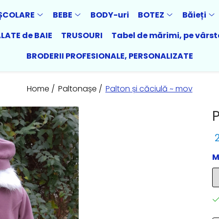
ȘCOLARE
BEBE
BODY-uri
BOTEZ
Băieți
LATE de BAIE
TRUSOURI
Tabel de mărimi, pe vârst
BRODERII PROFESIONALE, PERSONALIZATE
Home /
Paltonașe /
Palton și căciulă ~ mov
P
M