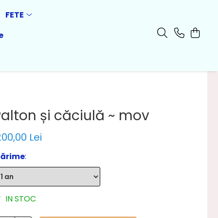
FETE
e
alton și căciulă ~ mov
200,00 Lei
ărime
:
IN STOC