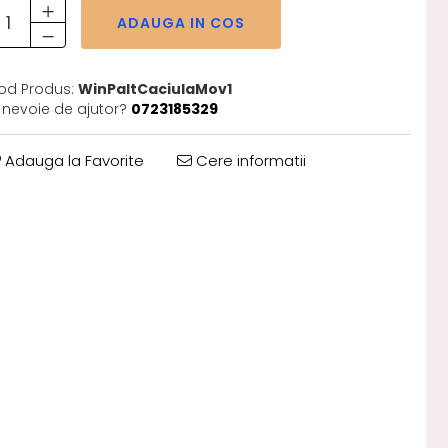
ADAUGA IN COS
od Produs:
WinPaltCaciulaMov1
i nevoie de ajutor?
0723185329
Adauga la Favorite
Cere informatii